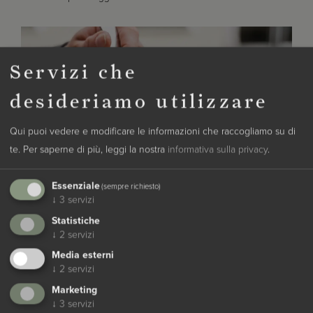
Servizi che
desideriamo utilizzare
Qui puoi vedere e modificare le informazioni che raccogliamo su di
te.
Per saperne di più, leggi la nostra
informativa sulla privacy
.
Essenziale
(sempre richiesto)
↓
3
servizi
Statistiche
↓
2
servizi
Media esterni
Regalate benessere
↓
2
servizi
Un buono del Posthotel Lamm di Vipiteno è un regalo
Marketing
↓
3
servizi
di sicuro successo
, perfetto per celebrare