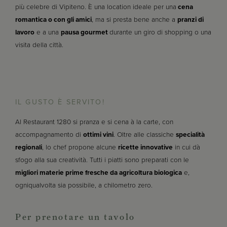
più celebre di Vipiteno. È una location ideale per una
cena
romantica o con gli amici
, ma si presta bene anche a
pranzi di
lavoro
e a una
pausa gourmet
durante un giro di shopping o una
visita della città.
IL GUSTO È SERVITO!
Al Restaurant 1280 si pranza e si cena à la carte, con
accompagnamento di
ottimi vini
. Oltre alle classiche
specialità
regionali
, lo chef propone alcune
ricette innovative
in cui dà
sfogo alla sua creatività. Tutti i piatti sono preparati con le
migliori materie prime fresche da agricoltura biologica
e,
ogniqualvolta sia possibile, a chilometro zero.
Per prenotare un tavolo