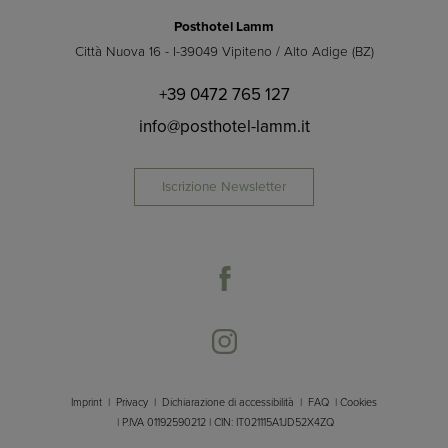
Posthotel Lamm
Città Nuova 16 - I-39049 Vipiteno / Alto Adige (BZ)
+39 0472 765 127
info@posthotel-lamm.it
Iscrizione Newsletter
Imprint
|
Privacy
|
Dichiarazione di accessibilità
|
FAQ
|
Cookies
| P.IVA 01192590212 | CIN: IT021115A1JD52X4ZQ