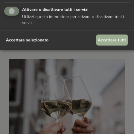
un’occasione importante o per fare felice una persona
Gruppi
Attivare o disattivare tutti i servizi
speciale.
Utilizzi questo interruttore per attivare o disattivare tutti i
Su prenotazione, accogliamo gruppi numerosi per feste e
servizi.
momenti conviviali, con menù dedicati o à la carte.
Buoni regalo
Accettare selezionato
Accettare tutti
per saperne di più