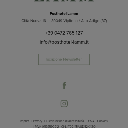
Posthotel Lamm
Città Nuova 16 - I-39049 Vipiteno / Alto Adige (BZ)
+39 0472 765 127
info@posthotel-lamm.it
Iscrizione Newsletter
Imprint
|
Privacy
|
Dichiarazione di accessibilità
|
FAQ
|
Cookies
| P.IVA 01192590212 | CIN: IT021115A1JD52X4ZQ