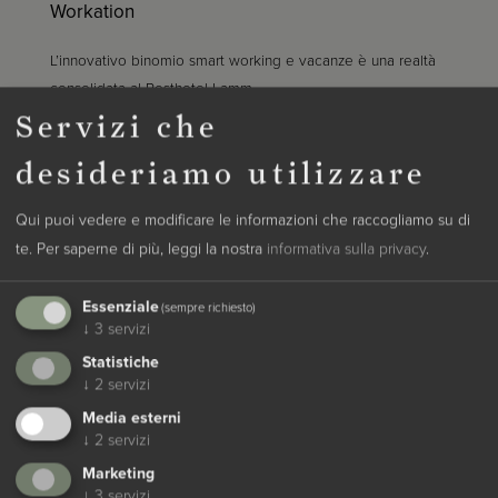
Workation
L’innovativo binomio smart working e vacanze è una realtà
consolidata al Posthotel Lamm.
Servizi che
per saperne di più
desideriamo utilizzare
Qui puoi vedere e modificare le informazioni che raccogliamo su di
te.
Per saperne di più, leggi la nostra
informativa sulla privacy
.
Essenziale
(sempre richiesto)
↓
3
servizi
Statistiche
↓
2
servizi
Media esterni
↓
2
servizi
Marketing
↓
3
servizi