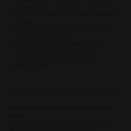
Trockenschuhen
Kostenloser Rodelverleih an der Talstation des Skigebiets
Rosskopf
10 % Rabatt auf den Verleih von Ski-Ausrüstung an der
Talstation der Rosskopf Seilbahn
Neuer Fahrradraum mit abschließbaren Stellplätzen,
Waschmaschine und Trockner (gegen Gebühr),
Werkstattbereich und Ladestationen für E-Bikes
Kostenloses WLAN
Zusatzleistungen gegen Gebühr
Welche Zusatzleistungen können gegen Gebühr gebucht
werden?
Tiefgarage: 10 € pro Tag und Stellplatz (maximal 50 €)
Ladestation für Elektroautos: 0,80 € pro kWh