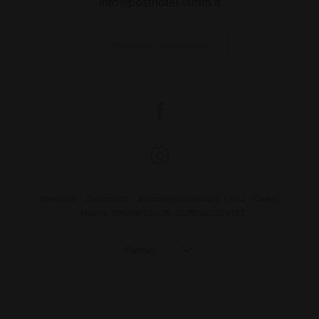
info@posthotel-lamm.it
Newsletter abonnieren
Impressum
|
Datenschutz
|
Barrierefreiheitserklärung
|
FAQ
|
Cookies
| MwSt.Nr. 01192590212 | CIN: IT021115A1JD52X4ZQ
Partner