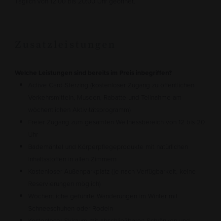
Täglich von 12:00 bis 20:00 Uhr geöffnet.
Zusatzleistungen
Welche Leistungen sind bereits im Preis inbegriffen?
Active Card Sterzing (kostenloser Zugang zu öffentlichen
Verkehrsmitteln, Museen, Rabatte und Teilnahme am
wöchentlichen Aktivitätsprogramm)
Freier Zugang zum gesamten Wellnessbereich von 12 bis 20
Uhr
Bademäntel und Körperpflegeprodukte mit natürlichen
Inhaltsstoffen in allen Zimmern
Kostenloser Außenparkplatz (je nach Verfügbarkeit, keine
Reservierungen möglich)
Wöchentliche geführte Wanderungen im Winter mit
Schneeschuhen oder Rodeln
Kostenloser Skiraum mit abschließbaren Schränken und