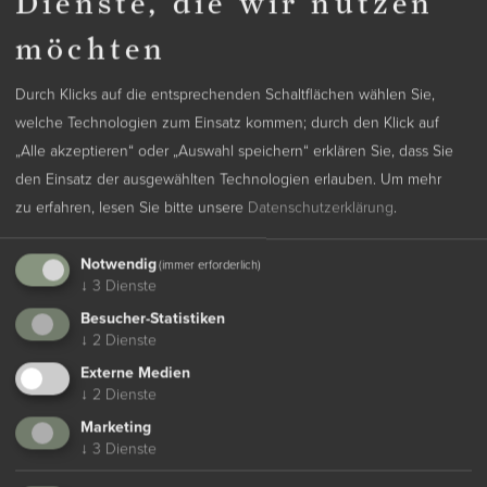
Dienste, die wir nutzen
Stornobedingungen
möchten
Wie lauten die Stornierungsbedingungen?
Durch Klicks auf die entsprechenden Schaltflächen wählen Sie,
Das Verbraucherschutzgesetz sieht kein Rücktrittsrecht vor,
welche Technologien zum Einsatz kommen; durch den Klick auf
jedoch gelten folgende Bedingungen:
„Alle akzeptieren“ oder „Auswahl speichern“ erklären Sie, dass Sie
Bis 28 Tage vor Anreise: keine Gebühr, die geleistete
den Einsatz der ausgewählten Technologien erlauben.
Um mehr
Anzahlung wird zurückerstattet
zu erfahren, lesen Sie bitte unsere
Datenschutzerklärung
.
Bis 14 Tage vor Anreise: 50 % des Gesamtbetrags werden
berechnet
Notwendig
(immer erforderlich)
Weniger als 14 Tage vor Anreise oder bei Nichterscheinen
↓
3
Dienste
(No-Show): 100 % des Gesamtbetrags werden berechnet
Besucher-Statistiken
Gutschein schenken
↓
2
Dienste
Verschenken Sie pure Entspannung und Genuss mit
Externe Medien
↓
2
Dienste
unseren Gutscheinen zum Beispiel für einen
Day Spa
Haustiere
oder ein
exquisites Dinner
im Restaurant 1280.
Marketing
↓
3
Dienste
Schenken Sie unvergessliche Momente.
Sind Haustiere im Hotel erlaubt?
Haustiere sind erlaubt und willkommen. Es wird eine