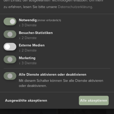
den Einsatz der ausgewählten Technologien erlauben.
Um mehr
zu erfahren, lesen Sie bitte unsere
Datenschutzerklärung
.
Notwendig
(immer erforderlich)
↓
3
Dienste
Besucher-Statistiken
Gutschein schenken
↓
2
Dienste
Verschenken Sie pure Entspannung und Genuss mit
Externe Medien
↓
2
Dienste
unseren Gutscheinen zum Beispiel für einen
Day Spa
oder ein
exquisites Dinner
im Restaurant 1280.
Marketing
↓
3
Dienste
Schenken Sie unvergessliche Momente.
Alle Dienste aktivieren oder deaktivieren
Mit diesem Schalter können Sie alle Dienste aktivieren
Zur Gutscheinwelt
oder deaktivieren.
Ausgewählte akzeptieren
Alle akzeptieren