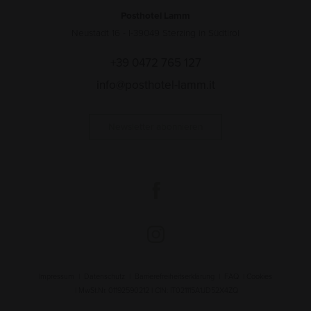
Posthotel Lamm
Neustadt 16 - I-39049 Sterzing in Südtirol
+39 0472 765 127
info@posthotel-lamm.it
Newsletter abonnieren
Impressum
|
Datenschutz
|
Barrierefreiheitserklärung
|
FAQ
|
Cookies
| MwSt.Nr. 01192590212 | CIN: IT021115A1JD52X4ZQ