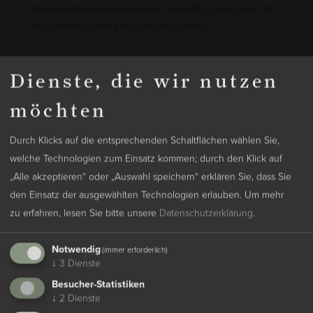
Die innovative Kombination aus Homeoffice und Urlaub ist
im Posthotel Lamm eine etablierte Realität.
mehr erfahren
Dienste, die wir nutzen
möchten
Durch Klicks auf die entsprechenden Schaltflächen wählen Sie,
welche Technologien zum Einsatz kommen; durch den Klick auf
„Alle akzeptieren“ oder „Auswahl speichern“ erklären Sie, dass Sie
den Einsatz der ausgewählten Technologien erlauben.
Um mehr
zu erfahren, lesen Sie bitte unsere
Datenschutzerklärung
.
Notwendig
(immer erforderlich)
↓
3
Dienste
Besucher-Statistiken
Gutschein schenken
↓
2
Dienste