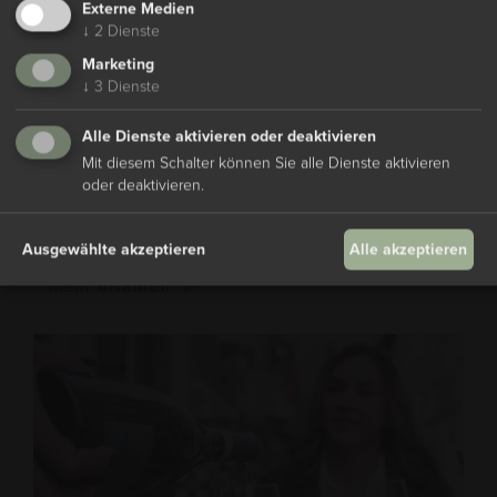
Verschenken Sie pure Entspannung und Genuss mit
Externe Medien
↓
2
Dienste
unseren Gutscheinen zum Beispiel für einen
Day Spa
oder ein
exquisites Dinner
im Restaurant 1280.
Marketing
↓
3
Dienste
Schenken Sie unvergessliche Momente.
Alle Dienste aktivieren oder deaktivieren
Aktivitäten
Mit diesem Schalter können Sie alle Dienste aktivieren
Zur Gutscheinwelt
oder deaktivieren.
Ein Kaleidoskop an Möglichkeiten, im Sommer wie im
Winter, zwischen Sport, Kultur und Natur.
Ausgewählte akzeptieren
Alle akzeptieren
mehr erfahren