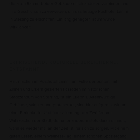
die alten Räume beider Gebäude miteinander zu verbinden und
ihre Geschichten zu verweben, um das heutige Posthotel Lamm
in Sterzing zu erschaffen. Ein lang gehegter Traum wurde
Wirklichkeit.
ERFRISCHEND, KULTURELL BEREICHERND,
ENTSPANNT
Halt machen im Posthotel Lamm, am Fuße der bunten, mit
Zinnen und Erkern gezierten Fassaden im historischen
Stadtzentrum von Sterzing, ist ein Erlebnis. Altehrwürdige
Gebäude, sakraler und profaner Art, sind hier aufgereiht wie an
einer Perlenkette. Und über allem ragt der Zwölferturm,
Wahrzeichen der Stadt, der unter anderem stets daran erinnert,
wann es wieder mal an der Zeit ist, für sich zu sorgen. Mit einem
guten Essen, einem Wellness-Tag, einem schönen Spaziergang