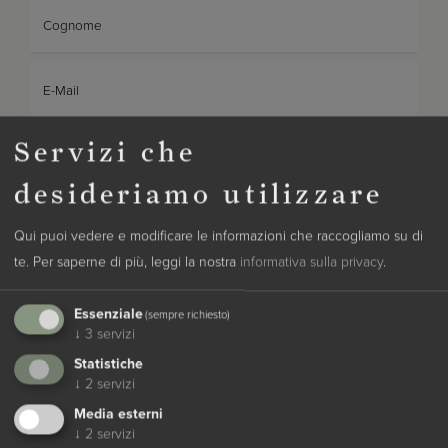
Cognome
E-Mail
Servizi che
Telefono
desideriamo utilizzare
Trattamento desiderato
Qui puoi vedere e modificare le informazioni che raccogliamo su di
te.
Per saperne di più, leggi la nostra
informativa sulla privacy
.
Categoria di camera desiderata
Essenziale
(sempre richiesto)
↓
3
servizi
Messaggio
Statistiche
↓
2
servizi
Media esterni
↓
2
servizi